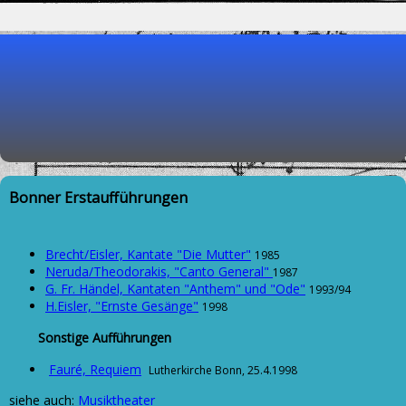
Bonner Erstaufführungen
Brecht/Eisler, Kantate "Die Mutter"
1985
Neruda/Theodorakis, "Canto General"
1987
G. Fr. Händel, Kantaten "Anthem" und "Ode"
1993/94
H.Eisler, "Ernste Gesänge"
1998
Sonstige Aufführungen
Fauré, Requiem
Lutherkirche Bonn, 25.4.1998
siehe auch:
Musiktheater