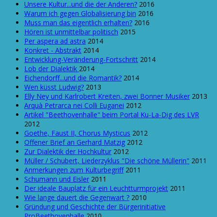
Unsere Kultur...und die der Anderen?
2016
Warum ich gegen Globalisierung bin
2016
Muss man das eigentlich erhalten?
2016
Hören ist unmittelbar politisch
2015
Per aspera ad astra
2014
Konkret - Abstrakt
2014
Entwicklung-Veränderung-Fortschritt
2014
Lob der Dialektik
2014
Eichendorff...und die Romantik?
2014
Wen küsst Ludwig?
2013
Elly Ney und Karlrobert Kreiten, zwei Bonner Musiker
2013
Arquà Petrarca nei Colli Euganei
2012
Artikel "Beethovenhalle" beim Portal Ku-La-Dig des LVR
2012
Goethe, Faust II, Chorus Mysticus
2012
Offener Brief an Gerhard Matzig
2012
Zur Dialektik der Hochkultur
2012
Müller / Schubert, Liederzyklus "Die schöne Müllerin"
2011
Anmerkungen zum Kulturbegriff
2011
Schumann und Eisler
2011
Der ideale Bauplatz für ein Leuchtturmprojekt
2011
Wie lange dauert die Gegenwart ?
2010
Gründung und Geschichte der Bürgerinitiative
ProBeethovenhalle
2010