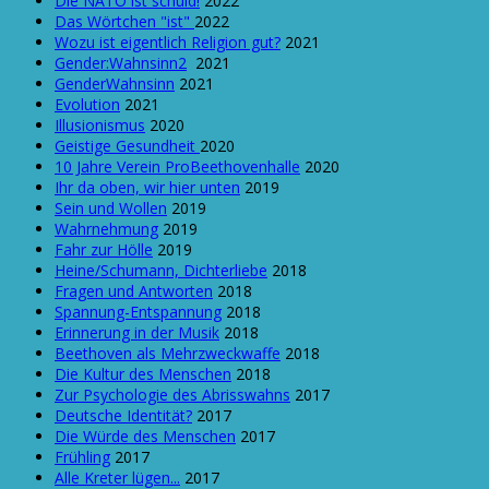
Die NATO ist schuld!
2022
Das Wörtchen "ist"
2022
Wozu ist eigentlich Religion gut?
2021
Gender:Wahnsinn2
2021
GenderWahnsinn
2021
Evolution
2021
Illusionismus
2020
Geistige Gesundheit
2020
10 Jahre Verein ProBeethovenhalle
2020
Ihr da oben, wir hier unten
2019
Sein und Wollen
2019
Wahrnehmung
2019
Fahr zur Hölle
2019
Heine/Schumann, Dichterliebe
2018
Fragen und Antworten
2018
Spannung-Entspannung
2018
Erinnerung in der Musik
2018
Beethoven als Mehrzweckwaffe
2018
Die Kultur des Menschen
2018
Zur Psychologie des Abrisswahns
2017
Deutsche Identität?
2017
Die Würde des Menschen
2017
Frühling
2017
Alle Kreter lügen...
2017