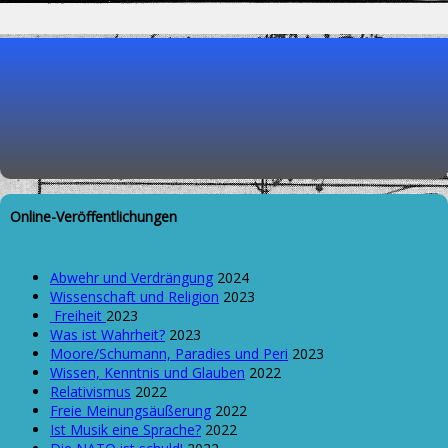
Online-Veröffentlichungen
Abwehr und Verdrängung
2024
Wissenschaft und Religion
2023
Freiheit
2023
Was ist Wahrheit?
2023
Moore/Schumann, Paradies und Peri
2023
Wissen, Kenntnis und Glauben
2022
Relativismus
2022
Freie Meinungsäußerung
2022
Ist Musik eine Sprache?
2022